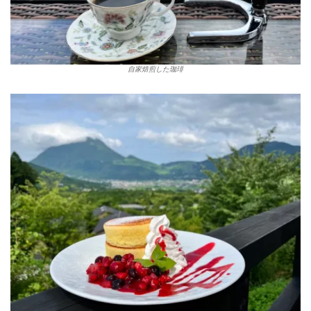
自家焙煎した珈琲