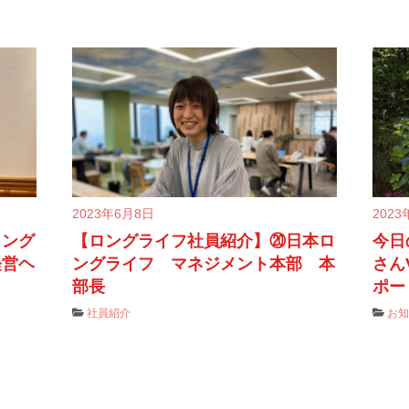
2023年6月8日
2023
ロング
【ロングライフ社員紹介】⑳日本ロ
今日
経営ヘ
ングライフ マネジメント本部 本
さん
部長
ポート
社員紹介
お